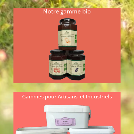
Notre gamme bio
Nos spécialités au vinaigre et à la
pulpe de fruits sont conçues pour
l’assaisonnement des salades, le
déglaçage des sauces ou l’élaboration
de marinades...
En savoir plus...
Gammes pour Artisans et Industriels
Vous êtes comme nous un atelier artisanal
ou alors un Industriel et vous souhaitez
développer de nouvelles recettes avec des