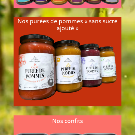
Nos purées de pommes « sans sucre
ajouté »
Les Pommes des vergers Normands
pour votre dessert ! Nos Purées de
Pommes sans sucre ajouté c’est une
recette très simple...
En savoir plus...
Nos confits
Nos confits et chutneys sauront ravir les