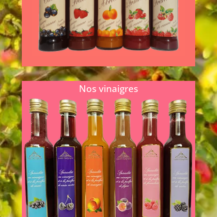
sucre... en savoir plus
En savoir plus...
Nos vinaigres
Nos spécialités au vinaigre et à la pulpe de
fruits sont conçues pour l’assaisonnement
des salades, le déglaçage des sauces ou
l’élaboration...
En savoir plus...