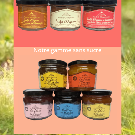
gourmets les plus exigeants avec une
sélection de recettes mêlant tradition et
originalité..
En savoir plus...
Notre gamme sans sucre
De délicieuses confitures avec un
faible indice glycémique pour le petit
déjeuner !
Nos confitures sans sucre ajouté sont
cuisinées...
En savoir plus...