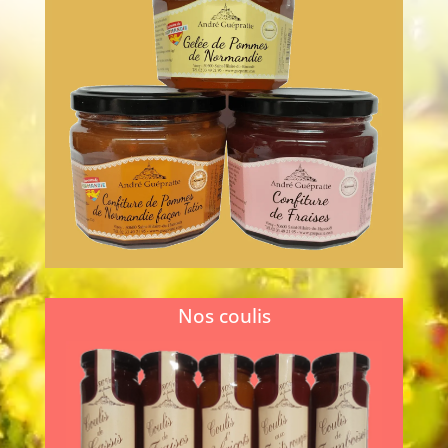
Nos confitures et gelées sont préparées
artisanalement, à partir de recettes
traditionnelles, sans colorant ni
conservateur, et...
En savoir plus...
Nos coulis
Nos coulis de fruits sont garantis sans
colorant ni conservateur ni arôme. Ils
sont élaborés de manière
traditionnelle à partir de fruits et de