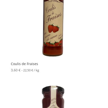
Coulis de Fraises
3,60
€
-
22,50
€
/ kg