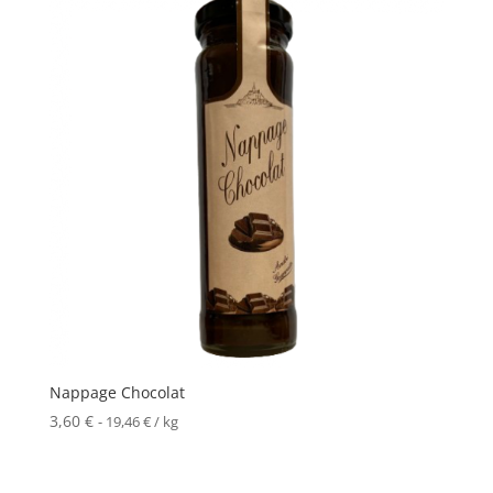
Nappage Chocolat
3,60
€
-
19,46
€
/ kg