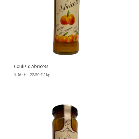
Coulis d’Abricots
3,60
€
-
22,50
€
/ kg