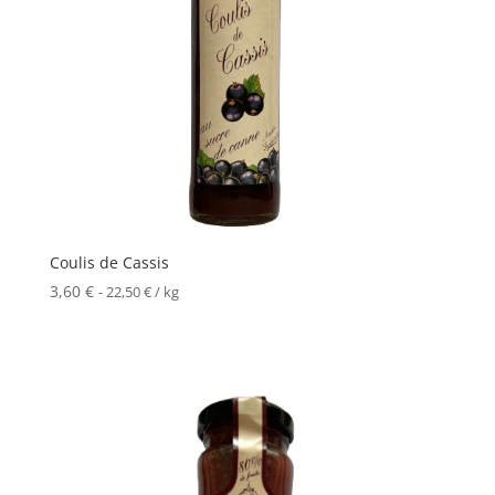
Coulis de Cassis
3,60
€
-
22,50
€
/ kg