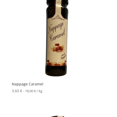
Nappage Caramel
3,60
€
-
18,00
€
/ kg