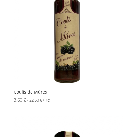
Coulis de Mûres
3,60
€
-
22,50
€
/ kg