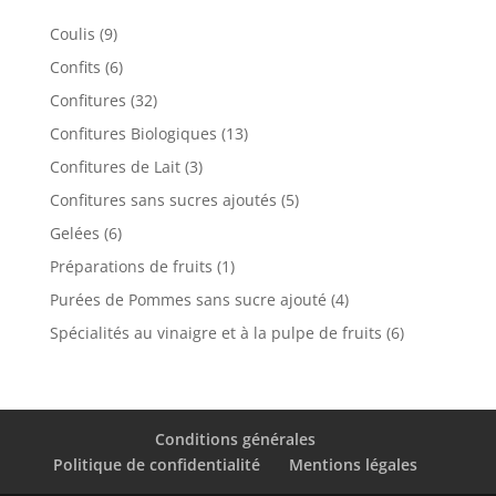
9
Coulis
9
produits
6
Confits
6
produits
32
Confitures
32
produits
13
Confitures Biologiques
13
produits
3
Confitures de Lait
3
produits
5
Confitures sans sucres ajoutés
5
produits
6
Gelées
6
produits
1
Préparations de fruits
1
produit
4
Purées de Pommes sans sucre ajouté
4
produits
6
Spécialités au vinaigre et à la pulpe de fruits
6
produits
Conditions générales
Politique de confidentialité
Mentions légales