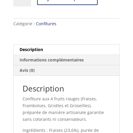
de
Confiture
aux
4
Catégorie :
Confitures
fruits
rouges
Artisanale
Description
Informations complémentaires
Avis (0)
Description
Confiture aux 4 fruits rouges (Fraises,
Framboises, Griottes et Groseilles),
préparée de manière artisanale garantie
sans colorants ni conservateurs.
Ingrédients : Fraises (23,6%), purée de