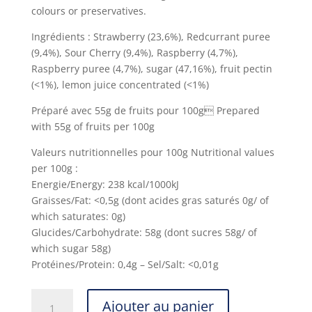
colours or preservatives.
Ingrédients : Strawberry (23,6%), Redcurrant puree
(9,4%), Sour Cherry (9,4%), Raspberry (4,7%),
Raspberry puree (4,7%), sugar (47,16%), fruit pectin
(<1%), lemon juice concentrated (<1%)
Préparé avec 55g de fruits pour 100g Prepared
with 55g of fruits per 100g
Valeurs nutritionnelles pour 100g Nutritional values
per 100g :
Energie/Energy: 238 kcal/1000kJ
Graisses/Fat: <0,5g (dont acides gras saturés 0g/ of
which saturates: 0g)
Glucides/Carbohydrate: 58g (dont sucres 58g/ of
which sugar 58g)
Protéines/Protein: 0,4g – Sel/Salt: <0,01g
quantité
Ajouter au panier