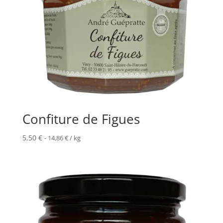
Confiture de Figues
5,50
€
-
14,86
€
/ kg