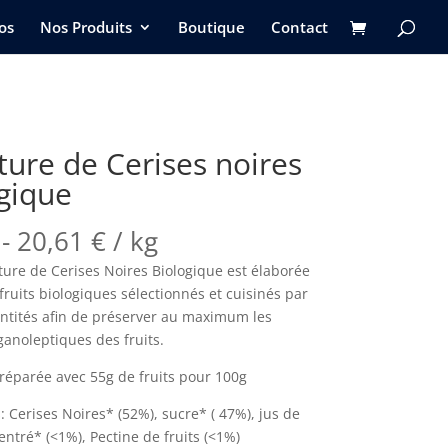
os
Nos Produits
Boutique
Contact
ture de Cerises noires
gique
-
20,61
€
/ kg
ture de Cerises Noires Biologique est élaborée
 fruits biologiques sélectionnés et cuisinés par
antités afin de préserver au maximum les
ganoleptiques des fruits.
réparée avec 55g de fruits pour 100g
: Cerises Noires* (52%), sucre* ( 47%), jus de
entré* (<1%), Pectine de fruits (<1%)