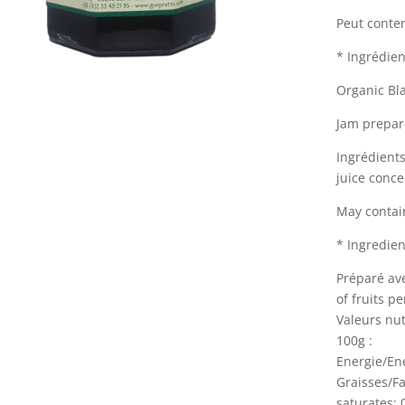
Peut conten
* Ingrédien
Organic Bl
Jam prepare
Ingrédients
juice conce
May contain
* Ingredie
Préparé av
of fruits p
Valeurs nut
100g :
Energie/Ene
Graisses/Fa
saturates: 