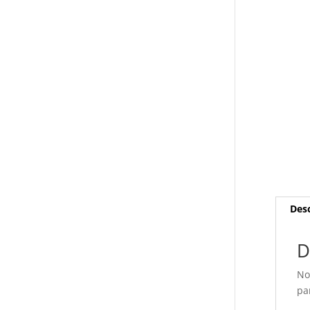
Desc
D
No
pa