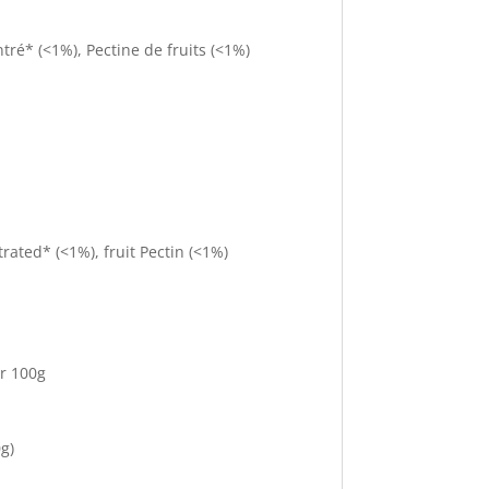
tré* (<1%), Pectine de fruits (<1%)
rated* (<1%), fruit Pectin (<1%)
er 100g
g)