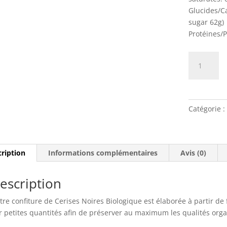
Glucides/C
sugar 62g)
Protéines/P
quantité
de
Confiture
de
Cerises
Catégorie :
noires
Biologique
ription
Informations complémentaires
Avis (0)
escription
tre confiture de Cerises Noires Biologique est élaborée à partir de 
r petites quantités afin de préserver au maximum les qualités orga