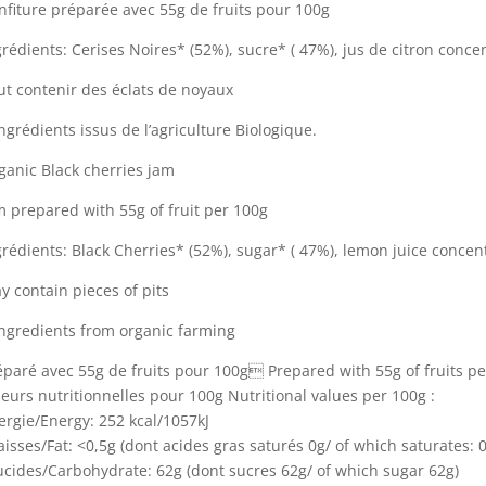
nfiture préparée avec 55g de fruits pour 100g
grédients: Cerises Noires* (52%), sucre* ( 47%), jus de citron concen
ut contenir des éclats de noyaux
Ingrédients issus de l’agriculture Biologique.
ganic Black cherries jam
m prepared with 55g of fruit per 100g
grédients: Black Cherries* (52%), sugar* ( 47%), lemon juice concent
y contain pieces of pits
Ingredients from organic farming
éparé avec 55g de fruits pour 100g Prepared with 55g of fruits p
leurs nutritionnelles pour 100g Nutritional values per 100g :
ergie/Energy: 252 kcal/1057kJ
aisses/Fat: <0,5g (dont acides gras saturés 0g/ of which saturates: 0
ucides/Carbohydrate: 62g (dont sucres 62g/ of which sugar 62g)