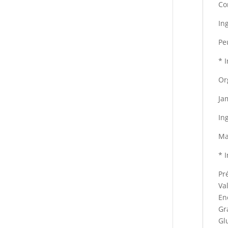
Co
In
Pe
* 
Or
Ja
In
Ma
* 
Pr
Va
En
Gr
Gl