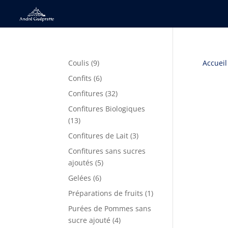
9
Coulis
9
Accueil
produits
6
Confits
6
produits
32
Confitures
32
produits
Confitures Biologiques
13
13
produits
3
Confitures de Lait
3
produits
Confitures sans sucres
5
ajoutés
5
produits
6
Gelées
6
produits
1
Préparations de fruits
1
produit
Purées de Pommes sans
4
sucre ajouté
4