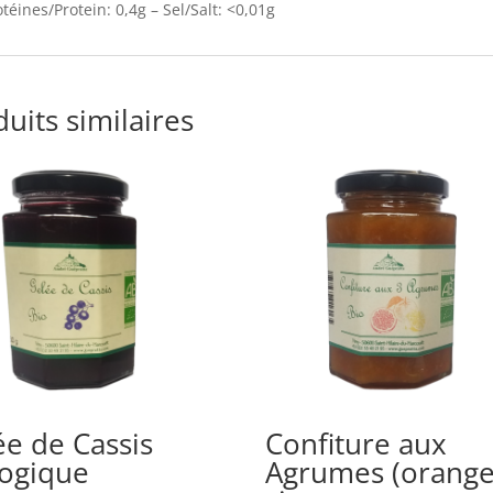
otéines/Protein: 0,4g – Sel/Salt: <0,01g
uits similaires
ée de Cassis
Confiture aux
logique
Agrumes (orange