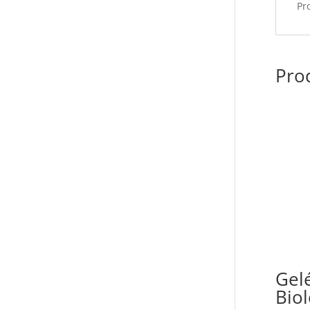
Pr
Prod
Gel
Bio