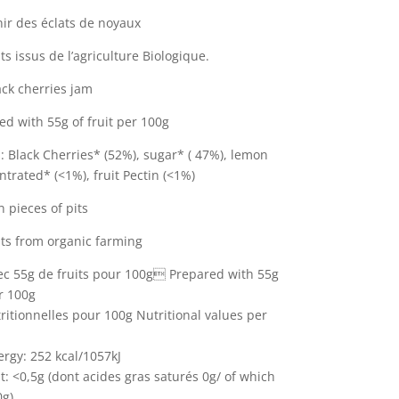
ir des éclats de noyaux
ts issus de l’agriculture Biologique.
ack cherries jam
d with 55g of fruit per 100g
: Black Cherries* (52%), sugar* ( 47%), lemon
ntrated* (<1%), fruit Pectin (<1%)
 pieces of pits
nts from organic farming
ec 55g de fruits pour 100g Prepared with 55g
er 100g
ritionnelles pour 100g Nutritional values per
rgy: 252 kcal/1057kJ
t: <0,5g (dont acides gras saturés 0g/ of which
0g)