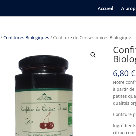
Accueil
À prop
/
Confitures Biologiques
/ Confiture de Cerises noires Biologique
Confi
Biolo
6,80
€
Notre confi
à partir de
petites qu
qualités or
Confiture p
Ingrédients
citron conc