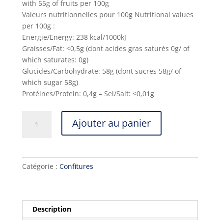
with 55g of fruits per 100g
Valeurs nutritionnelles pour 100g Nutritional values
per 100g :
Energie/Energy: 238 kcal/1000kJ
Graisses/Fat: <0,5g (dont acides gras saturés 0g/ of
which saturates: 0g)
Glucides/Carbohydrate: 58g (dont sucres 58g/ of
which sugar 58g)
Protéines/Protein: 0,4g – Sel/Salt: <0,01g
quantité
Ajouter au panier
de
Confiture
de
Fraises
Catégorie :
Confitures
Artisanale
Description