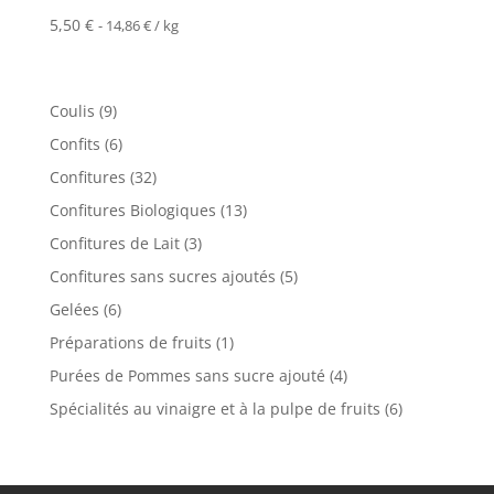
5,50
€
-
14,86
€
/ kg
9
Coulis
9
produits
6
Confits
6
produits
32
Confitures
32
produits
13
Confitures Biologiques
13
produits
3
Confitures de Lait
3
produits
5
Confitures sans sucres ajoutés
5
produits
6
Gelées
6
produits
1
Préparations de fruits
1
produit
4
Purées de Pommes sans sucre ajouté
4
produits
6
Spécialités au vinaigre et à la pulpe de fruits
6
produits