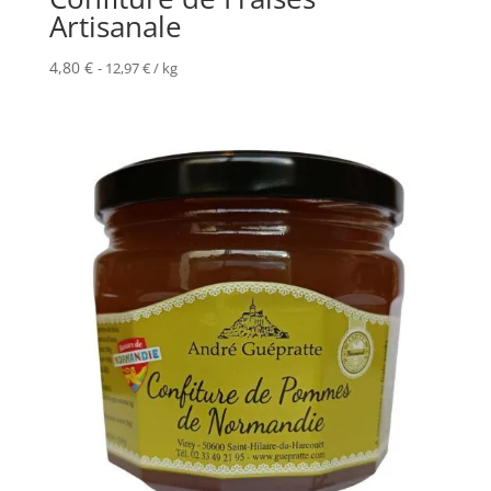
Artisanale
4,80
€
-
12,97
€
/ kg