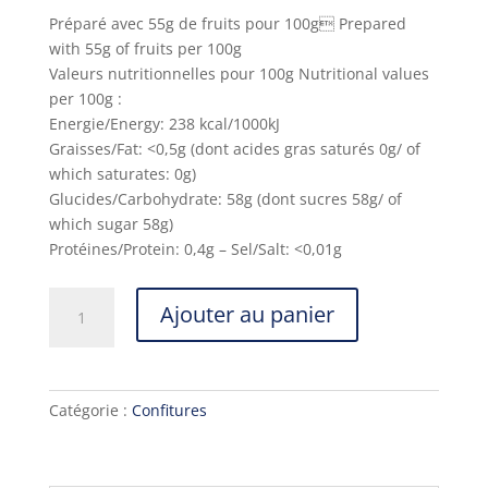
Préparé avec 55g de fruits pour 100g Prepared
with 55g of fruits per 100g
Valeurs nutritionnelles pour 100g Nutritional values
per 100g :
Energie/Energy: 238 kcal/1000kJ
Graisses/Fat: <0,5g (dont acides gras saturés 0g/ of
which saturates: 0g)
Glucides/Carbohydrate: 58g (dont sucres 58g/ of
which sugar 58g)
Protéines/Protein: 0,4g – Sel/Salt: <0,01g
quantité
Ajouter au panier
de
Confiture
de
Quetsches
Catégorie :
Confitures
Artisanale