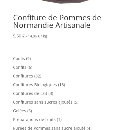
Confiture de Pommes de
Normandie Artisanale
5,50
€
-
14,86
€
/ kg
9
Coulis
9
produits
6
Confits
6
produits
32
Confitures
32
produits
13
Confitures Biologiques
13
produits
3
Confitures de Lait
3
produits
5
Confitures sans sucres ajoutés
5
produits
6
Gelées
6
produits
1
Préparations de fruits
1
produit
4
Purées de Pommes sans sucre ajouté
4