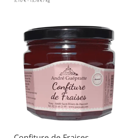
5,10
€
-
13,78
€
/ kg
Confiture de Fraises