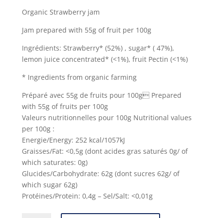
Organic Strawberry jam
Jam prepared with 55g of fruit per 100g
Ingrédients: Strawberry* (52%) , sugar* ( 47%),
lemon juice concentrated* (<1%), fruit Pectin (<1%)
* Ingredients from organic farming
Préparé avec 55g de fruits pour 100g Prepared
with 55g of fruits per 100g
Valeurs nutritionnelles pour 100g Nutritional values
per 100g :
Energie/Energy: 252 kcal/1057kJ
Graisses/Fat: <0,5g (dont acides gras saturés 0g/ of
which saturates: 0g)
Glucides/Carbohydrate: 62g (dont sucres 62g/ of
which sugar 62g)
Protéines/Protein: 0,4g – Sel/Salt: <0,01g