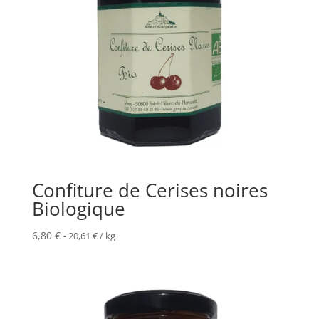
Confiture de Cerises noires
Biologique
6,80
€
-
20,61
€
/ kg