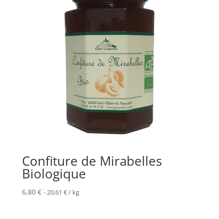
Confiture de Mirabelles
Biologique
6,80
€
-
20,61
€
/ kg