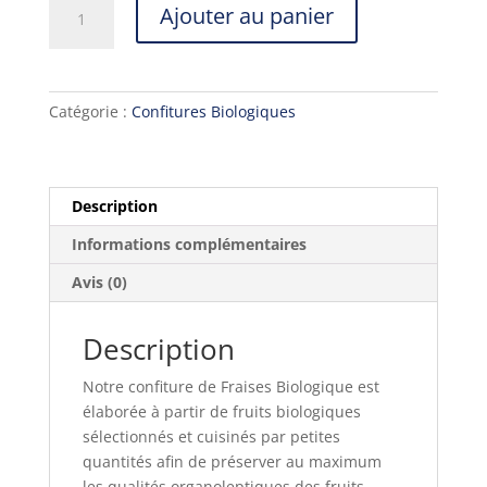
quantité
Ajouter au panier
de
Confiture
de
Fraises
Catégorie :
Confitures Biologiques
Biologique
Description
Informations complémentaires
Avis (0)
Description
Notre confiture de Fraises Biologique est
élaborée à partir de fruits biologiques
sélectionnés et cuisinés par petites
quantités afin de préserver au maximum
les qualités organoleptiques des fruits.