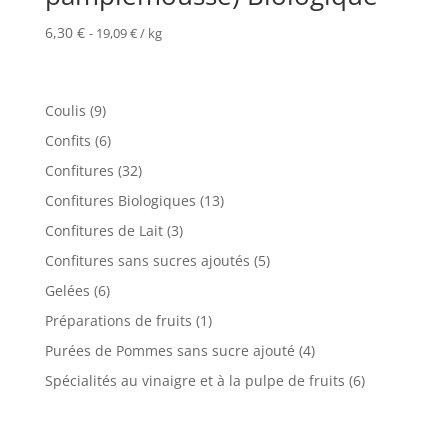
6,30
€
-
19,09
€
/ kg
9
Coulis
9
produits
6
Confits
6
produits
32
Confitures
32
produits
13
Confitures Biologiques
13
produits
3
Confitures de Lait
3
produits
5
Confitures sans sucres ajoutés
5
produits
6
Gelées
6
produits
1
Préparations de fruits
1
produit
4
Purées de Pommes sans sucre ajouté
4
produits
6
Spécialités au vinaigre et à la pulpe de fruits
6
produits