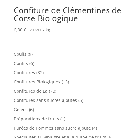
Confiture de Clémentines de
Corse Biologique
6,80
€
-
20,61
€
/ kg
9
Coulis
9
produits
6
Confits
6
produits
32
Confitures
32
produits
13
Confitures Biologiques
13
produits
3
Confitures de Lait
3
produits
5
Confitures sans sucres ajoutés
5
produits
6
Gelées
6
produits
1
Préparations de fruits
1
produit
4
Purées de Pommes sans sucre ajouté
4
produits
6
Spécialités au vinaigre et à la pulpe de fruits
6