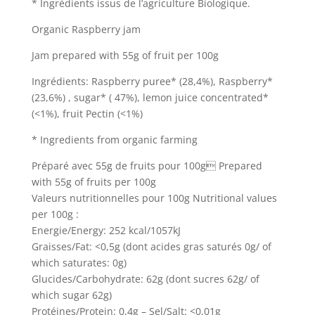
* Ingrédients issus de l’agriculture Biologique.
Organic Raspberry jam
Jam prepared with 55g of fruit per 100g
Ingrédients: Raspberry puree* (28,4%), Raspberry*
(23,6%) , sugar* ( 47%), lemon juice concentrated*
(<1%), fruit Pectin (<1%)
* Ingredients from organic farming
Préparé avec 55g de fruits pour 100g Prepared
with 55g of fruits per 100g
Valeurs nutritionnelles pour 100g Nutritional values
per 100g :
Energie/Energy: 252 kcal/1057kJ
Graisses/Fat: <0,5g (dont acides gras saturés 0g/ of
which saturates: 0g)
Glucides/Carbohydrate: 62g (dont sucres 62g/ of
which sugar 62g)
Protéines/Protein: 0,4g – Sel/Salt: <0,01g