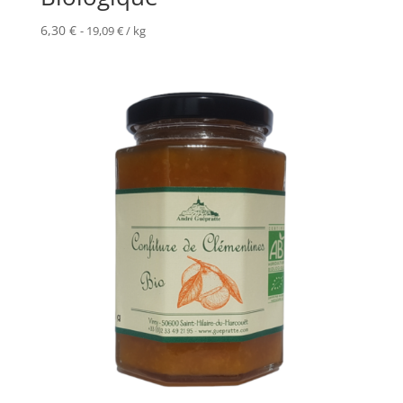
6,30
€
-
19,09
€
/ kg