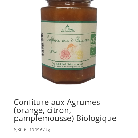
Confiture aux Agrumes
(orange, citron,
pamplemousse) Biologique
6,30
€
-
19,09
€
/ kg