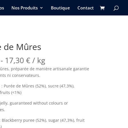
os
Nos Produits
Boutique
Contact
e de Mûres
-
17,30
€
/ kg
ûres, préparée de manière artisanale garantie
nts ni conservateurs.
 : Purée de Mûres (52%), sucre (47,3%),
fruits (<1%)
jelly, guaranteed without colours or
es.
: Blackberry puree (52%), sugar (47,3%), fruit
)