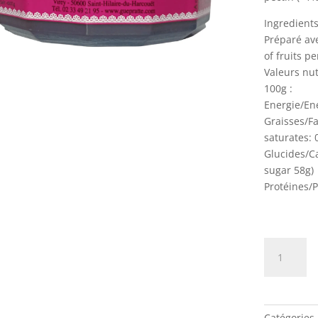
Ingredients:
Préparé av
of fruits p
Valeurs nut
100g :
Energie/Ene
Graisses/Fa
saturates: 
Glucides/C
sugar 58g)
Protéines/P
quantité
de
Gelée
de
Mûres
Catégories