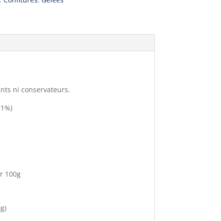
nts ni conservateurs.
<1%)
er 100g
g)