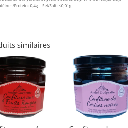
otéines/Protein: 0,4g – Sel/Salt: <0,01g
uits similaires