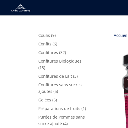
9
Coulis
9
Accueil
produits
6
Confits
6
produits
32
Confitures
32
produits
Confitures Biologiques
13
13
produits
3
Confitures de Lait
3
produits
Confitures sans sucres
5
ajoutés
5
produits
6
Gelées
6
produits
1
Préparations de fruits
1
produit
Purées de Pommes sans
4
sucre ajouté
4