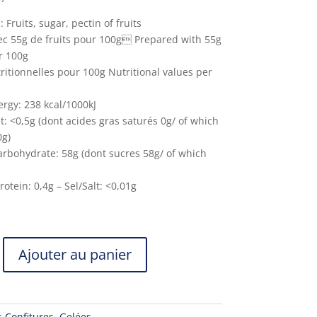
 Fruits, sugar, pectin of fruits
ec 55g de fruits pour 100g Prepared with 55g
er 100g
ritionnelles pour 100g Nutritional values per
rgy: 238 kcal/1000kJ
t: <0,5g (dont acides gras saturés 0g/ of which
0g)
arbohydrate: 58g (dont sucres 58g/ of which
rotein: 0,4g – Sel/Salt: <0,01g
Ajouter au panier
 :
Confitures
,
Gelées