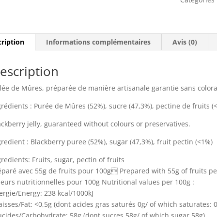
ription
Informations complémentaires
Avis (0)
escription
lée de Mûres, préparée de manière artisanale garantie sans colora
grédients : Purée de Mûres (52%), sucre (47,3%), pectine de fruits (
ackberry jelly, guaranteed without colours or preservatives.
gredient : Blackberry puree (52%), sugar (47,3%), fruit pectin (<1%)
redients: Fruits, sugar, pectin of fruits
éparé avec 55g de fruits pour 100g Prepared with 55g of fruits p
leurs nutritionnelles pour 100g Nutritional values per 100g :
ergie/Energy: 238 kcal/1000kJ
aisses/Fat: <0,5g (dont acides gras saturés 0g/ of which saturates: 0
ucides/Carbohydrate: 58g (dont sucres 58g/ of which sugar 58g)