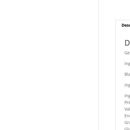
Desc
D
Ge
In
Bl
In
Ing
Pr
Va
En
Gr
Gl