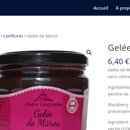
Accueil
À prop
/
Confitures
/ Gelée de Mûres
Gelé
6,40
€
Gelée de M
sans colora
Ingrédients
pectine de 
Blackberry 
preservativ
Ingredient 
pectin (<1%